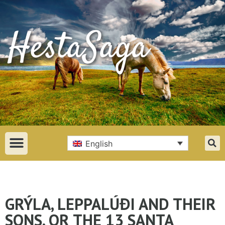
English
GRÝLA, LEPPALÚÐI AND THEIR
SONS, OR THE 13 SANTA