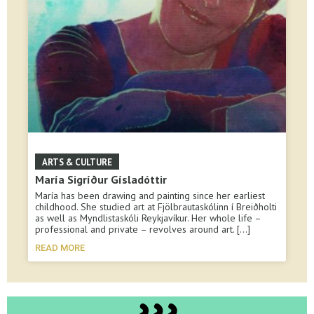
María Sigríður Gísladóttir
María has been drawing and painting since her earliest
childhood. She studied art at Fjölbrautaskólinn í Breiðholti
as well as Myndlistaskóli Reykjavíkur. Her whole life –
professional and private – revolves around art.
READ MORE