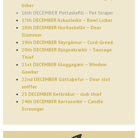
licker
16th DECEMBER Pottaskefill – Pot Scraper
17th DECEMBER Askasleikir – Bowl Licker
18th DECEMBER Hurðaskellir – Door
Slammer
19th DECEMBER Skyrgámur – Curd-Greed
20th DECEMBER Bjúgnakrækir – Sausage
Thief
21st DECEMBER Gluggagæir – Window
Gawker
22nd DECEMBER Gáttaþefur – Door slot
sniffer
23 DECEMBER Ketkrókur – club thief
24th DECEMBER Kertasníkir – Candle
Scrounger