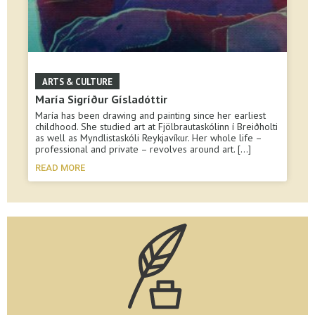
María Sigríður Gísladóttir
María has been drawing and painting since her earliest
childhood. She studied art at Fjölbrautaskólinn í Breiðholti
as well as Myndlistaskóli Reykjavíkur. Her whole life –
professional and private – revolves around art.
READ MORE